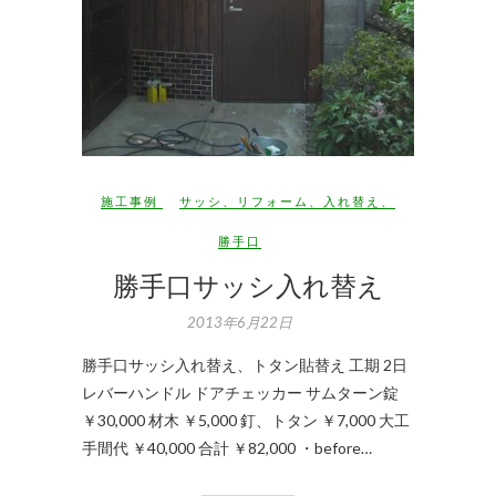
施工事例
サッシ
、
リフォーム
、
入れ替え
、
勝手口
勝手口サッシ入れ替え
2013年6月22日
勝手口サッシ入れ替え、トタン貼替え 工期 2日
レバーハンドル ドアチェッカー サムターン錠
￥30,000 材木 ￥5,000 釘、トタン ￥7,000 大工
手間代 ￥40,000 合計 ￥82,000 ・before…