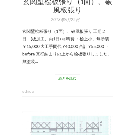
玄関壁桧板張り（1面）、破
風板張り
2013年6月22日
玄関壁桧板張り（1面）、破風板張り 工期 2
日 (板加工、内1日) 材料費 ・桧上小、無塗装
￥15,000 大工手間代 ¥40,000 合計 ¥55,000 ・
before 真壁納まりの上から桧板張りしました。
無塗装…
続きを読む
uchida