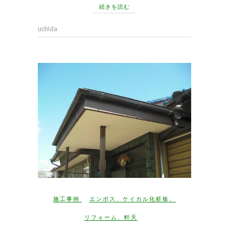
続きを読む
uchida
施工事例
エンボス
、
ケイカル化粧板
、
リフォーム
、
軒天