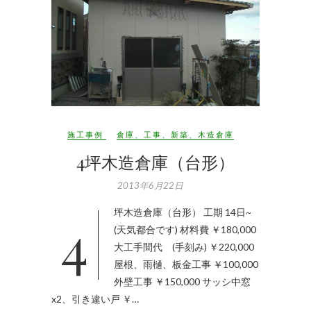
施工事例
倉庫
、
工事
、
新築
、
木造倉庫
4坪木造倉庫（台形）
2013年6月22日
4坪木造倉庫（台形） 工期 14日~
(天気都合です) 材料費 ￥180,000
大工手間代 (手刻み) ￥220,000
屋根、雨樋、板金工事 ￥100,000
外壁工事 ￥150,000 サッシ中窓
x2、引き違い戸 ￥…