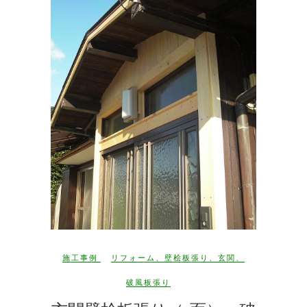
施工事例
リフォーム
、
壁桧板張り
、
玄関
、
破風板張り