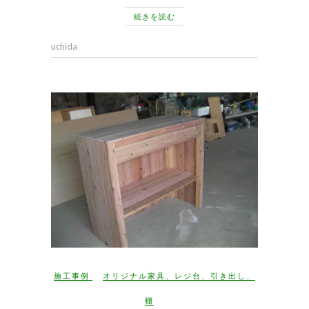
続きを読む
uchida
施工事例
オリジナル家具
、
レジ台
、
引き出し
、
棚