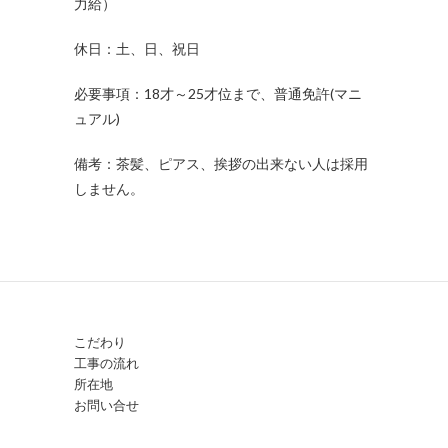
力給）
休日：土、日、祝日
必要事項：18才～25才位まで、普通免許(マニ
ュアル)
備考：茶髪、ピアス、挨拶の出来ない人は採用
しません。
こだわり
工事の流れ
所在地
お問い合せ